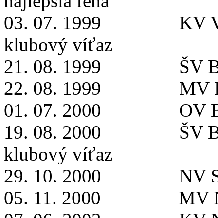
najlepšia fena
03. 07. 1999
KV V
klubový víťaz
21. 08. 1999
ŠV B
22. 08. 1999
MV B
01. 07. 2000
OV B
19. 08. 2000
ŠV B
klubový víťaz
29. 10. 2000
NV S
05. 11. 2000
MV N