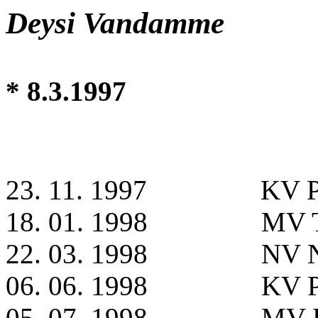
Deysi Vandamme
* 8.3.1997
23. 11. 1997
KV P
18. 01. 1998
MV T
22. 03. 1998
NV N
06. 06. 1998
KV P
05. 07. 1998
MV B