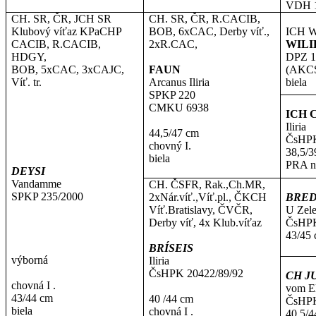
VDH 
CH. SR, ČR, JCH SR
CH. SR, ČR, R.CACIB,
Klubový víťaz KPaCHP
BOB, 6xCAC, Derby víť.,
ICH W
CACIB, R.CACIB,
2xR.CAC,
WILI
HDGY,
DPZ 1
BOB, 5xCAC, 3xCAJC,
FAUN
(AKCS
Víť. tr.
Arcanus Iliria
biela
SPKP 220
CMKU 6938
ICH 
Iliria
44,5/47 cm
ČsHPK
chovný I.
38,5/3
biela
PRA n
DEYSI
Vandamme
CH. ČSFR, Rak.,Ch.MR,
SPKP 235/2000
2xNár.víť.,Víť.pl., ČKCH
BRE
Víť.Bratislavy, ČVČR,
U Zele
Derby víť, 4x Klub.víťaz
ČsHPK
43/45
BRÍSEIS
výborná
Iliria
ČsHPK 20422/89/92
CH J
chovná I .
vom E
43/44 cm
40 /44 cm
ČsHPK
biela
chovná I .
40,5/4