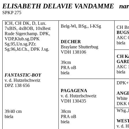
ELISABETH DELAVIE VANDAMME
nar
SPKP 275
ICH, CH DK, D, Lux.
Belg-Wi, BSg., I-KSg
CH Br
7xBIS, 4xBOB, 10xBest
BUG
Rude Sigerchamp. DPK,
AKC 
VDP,Klub.sg.DPK
DECHER
biela
Sg.95,Un.sg.PZr.
Braylane Shutterbug
Sg.96,Jd.Ch., DPK J.sg.
VDH 138106
CH Ka
GAR
39cm
AKC 
PRA oB
biela
biela
FANTASTIC-BOY
v. d. Hutzelschweiz
DPK+V
DPZ 138 656
PAGAGENA
ANG
v. d. Hutzelschweiz
White
VDH 130435
DKK 0
WSg.,
39/40 cm
38cm
biela
PRA oB
WES
biela
v. d. 