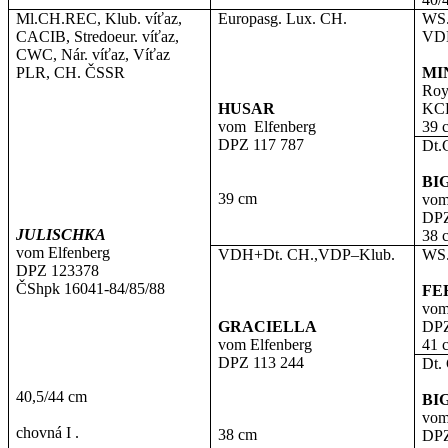
Ml.CH.REC, Klub. víťaz,
Europasg. Lux. CH.
WS.
CACIB, Stredoeur. víťaz,
VD
CWC, Nár. víťaz, Víťaz
PLR, CH. ČSSR
MI
Roya
HUSAR
KCR
vom
Elfenberg
39 
DPZ 117 787
Dt.
BI
39 cm
vom
DPZ
JULISCHKA
38 
vom Elfenberg
VDH+Dt. CH.,VDP–Klub.
WS.
DPZ 123378
ČShpk 16041-84/85/88
FE
vom
GRACIELLA
DPZ
vom Elfenberg
41 
DPZ 113 244
Dt.
40,5/44 cm
BI
vom
chovná I .
38 cm
DPZ