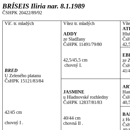
BRÍSEIS Iliria nar. 8.1.1989
ČSHPK 20422/89/92
Víť. tr. mladých
Vítez tr. mladých
Víte
AT
ADDY
Hlu
ze Sladžany
ČsH
ČsHPK 11491/79/80
42,
EB
42,5/45,5 cm
ze 
chovný I.
ČsH
BRED
41/
U Zeleného platanu
ČsHPK 15121/83/84
AR
JASMINE
Han
u Hladnovské rozhledny
ČsH
ČsHPK 12837/81/83
40,
42/45 cm
BA
40/44 cm
z H
chovný I .
chovná II .
ČsH
40/